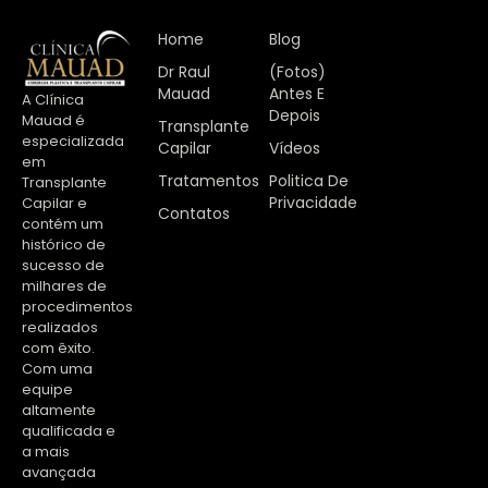
Home
Blog
Dr Raul
(Fotos)
Mauad
Antes E
A Clínica
Depois
Mauad é
Transplante
especializada
Capilar
Vídeos
em
Tratamentos
Politica De
Transplante
Privacidade
Capilar e
Contatos
contém um
histórico de
sucesso de
milhares de
procedimentos
realizados
com êxito.
Com uma
equipe
altamente
qualificada e
a mais
avançada