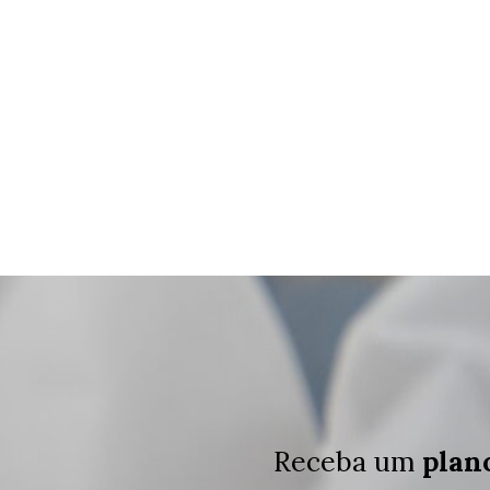
Receba um
plan