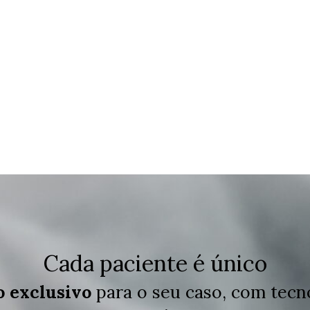
Cada paciente é único
o exclusivo
para o seu caso, com tecn